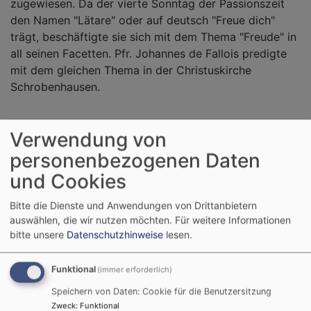
zugewiesen. Da der vierte Sonntag der Passionszeit
den Namen "Lätare" oder auf deutsch "Freue dich"
trägt, beschäftigte sie sich mit dem Thema "Freude" in
all seinen Facetten. Pfr. Johannes de Fallois predigte
mit dem gleichen Thema in der Christuskirche
Schrobenhausen.
Verwendung von
personenbezogenen Daten
und Cookies
Bitte die Dienste und Anwendungen von Drittanbietern
auswählen, die wir nutzen möchten.
Für weitere Informationen
bitte unsere
Datenschutzhinweise
lesen.
Funktional
(immer erforderlich)
Speichern von Daten: Cookie für die Benutzersitzung
Zweck
:
Funktional