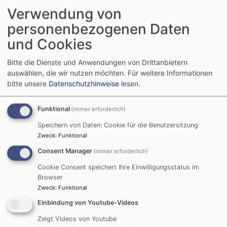
Verwendung von
personenbezogenen Daten
und Cookies
Bitte die Dienste und Anwendungen von Drittanbietern
auswählen, die wir nutzen möchten.
Für weitere Informationen
bitte unsere
Datenschutzhinweise
lesen.
Bildrechte
beim Autor
Familiengottesdienst richtet sich an die ganze Familie,
Funktional
(immer erforderlich)
also generationenübergreifend an Kinder, Jugendliche,
Speichern von Daten: Cookie für die Benutzersitzung
Eltern und Großeltern. Er enthält Elemente aus dem
Zweck
:
Funktional
klassischen Predigtgottesdienst sowie aus den
Consent Manager
(immer erforderlich)
Jugend- und Kindergottesdiensten. Zugunsten von
Cookie Consent speichert Ihre Einwilligungsstatus im
aktiven Beteiligungselementen wird dabei in der Regel
Browser
von der Liturgie abgewichen und die Predigt verkürzt.
Zweck
:
Funktional
Häufig wird das Orgelspiel durch den Posaunenchor,
Einbindung von Youtube-Videos
einen Gospelchor, die Gitarrenbegleitung oder andere
musikalische Alternativen ersetzt oder ergänzt.
Zeigt Videos von Youtube