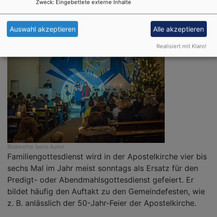
Zweck
:
Eingebettete externe Inhalte
Auswahl akzeptieren
Alle akzeptieren
Realisiert mit Klaro!
Bildrechte
beim Autor
Familiengottesdienst wird in der Apostelkirche vier bis
sechs Mal im Jahr meist sonntags als Ersatz für den
Predigt- oder Abendmahlsgottesdienst gefeiert. Er
bildet häufig den Auftakt zu den Gemeindefesten, wie
z. B. anlässlich der 50-Jahr-Feier der Apostelkirche.