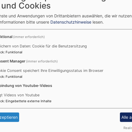
 und Cookies
der in ihren Eigentumsfächern – mit Foto -, die an jedem G
enste und Anwendungen von Drittanbietern auswählen, die wir nutze
it integrierten Glasgalerien laden die Kinder zum Spielen 
Informationen bitte unsere
Datenschutzhinweise
lesen.
lsofa
ktional
(immer erforderlich)
ichern von Daten: Cookie für die Benutzersitzung
ck
:
Funktional
sent Manager
(immer erforderlich)
r Arbeiten in Kleingruppen und für spezielle Förderungen z
kie Consent speichert Ihre Einwilligungsstatus im Browser
n Turnraum, der auch während der Freispielzeit von den Kin
ck
:
Funktional
bindung von Youtube-Videos
t nur leckere Getränke zubereitet, sondern es wird auch d
n Mittagskinder hier ihre Mahlzeit ein.
gt Videos von Youtube
ck
:
Eingebettete externe Inhalte
en der Eingangstüre liegt, kann man jederzeit sehen, wer u
alraum genutzt, ebenso wie für Elterngespräche.
zeptieren
Alle 
Reali
verfügen wir auch über zwei gut sortierte Materialzimmer.