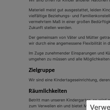
Wir sind offen für Kinder anderer Nationen 
Materiell meist gut ausgestattet, leiden K
vielfältige Beziehungs- und Familienkonste
vermehrtem Maß in einer großen Bedürftigkei
Zukunft stellen werden.
Der gemeinsam von Väter und Mütter getra
wir durch eine angemessene Flexibilität i
Im Zuge zunehmender Einsparungen und Kür
umgehen zu müssen und alle Möglichkeiten 
Zielgruppe
Wir sind eine Kindertageseinrichtung, dere
Räumlichkeiten
Betritt man unseren Kindergarten, so wird 
Verwe
zum Verweilen ein und bietet Möglichkeite