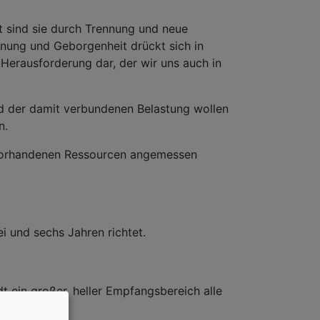
ft sind sie durch Trennung und neue
nnung und Geborgenheit drückt sich in
 Herausforderung dar, der wir uns auch in
d der damit verbundenen Belastung wollen
n.
t vorhandenen Ressourcen angemessen
i und sechs Jahren richtet.
t ein großer, heller Empfangsbereich alle