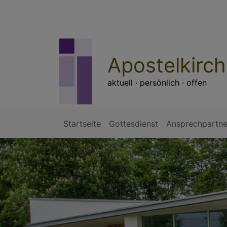
Direkt
zum
Inhalt
Apostelkirc
aktuell · persönlich · offen
Startseite
Gottesdienst
Ansprechpartne
Hauptnavigation