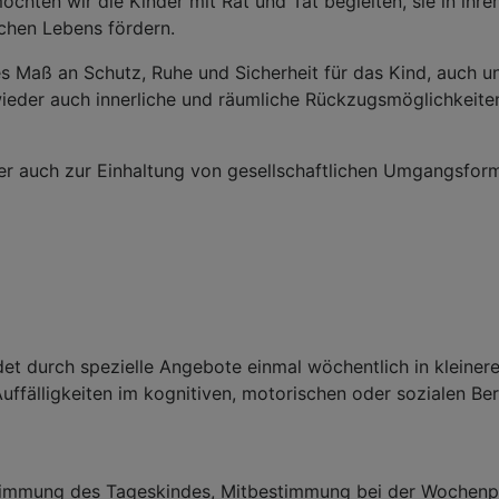
öchten wir die Kinder mit Rat und Tat begleiten, sie in ih
ichen Lebens fördern.
hes Maß an Schutz, Ruhe und Sicherheit für das Kind, auch
wieder auch innerliche und räumliche Rückzugsmöglichkeite
er auch zur Einhaltung von gesellschaftlichen Umgangsfor
det durch spezielle Angebote einmal wöchentlich in kleiner
ffälligkeiten im kognitiven, motorischen oder sozialen B
timmung des Tageskindes, Mitbestimmung bei der Wochenpl