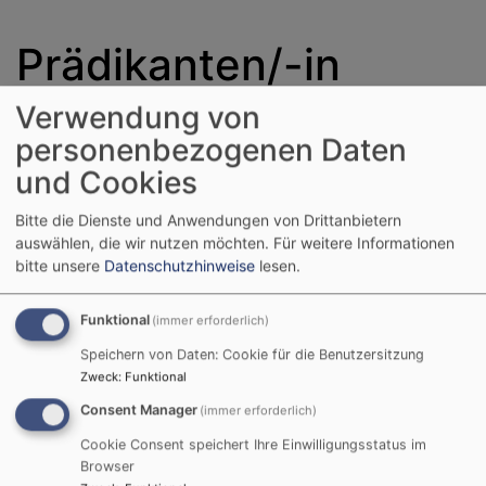
Prädikanten/-in
Verwendung von
personenbezogenen Daten
und Cookies
Die Apostelkirche
ist in der
Bitte die Dienste und Anwendungen von Drittanbietern
glücklichen Lage,
auswählen, die wir nutzen möchten.
Für weitere Informationen
mit Jutta Kieler-
bitte unsere
Datenschutzhinweise
lesen.
Winter (Foto),
Johannes Heubl und
Funktional
(immer erforderlich)
Bernhard Dausend
Speichern von Daten: Cookie für die Benutzersitzung
drei Prädikanten in
Zweck
:
Funktional
der eigenen
Consent Manager
(immer erforderlich)
Gemeinde zu haben.
Cookie Consent speichert Ihre Einwilligungsstatus im
Prädikanten sind
Browser